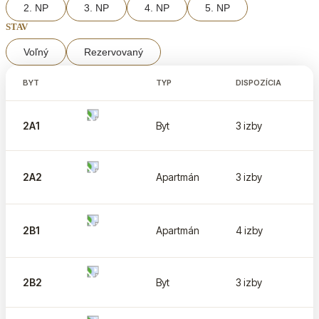
2. NP
3. NP
4. NP
5. NP
STAV
Voľný
Rezervovaný
BYT
TYP
DISPOZÍCIA
2A1
Byt
3 izby
2A2
Apartmán
3 izby
2B1
Apartmán
4 izby
2B2
Byt
3 izby