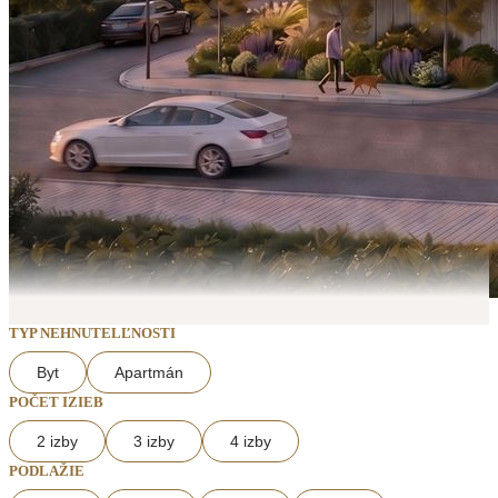
TYP NEHNUTELĽNOSTI
Byt
Apartmán
POČET IZIEB
2 izby
3 izby
4 izby
PODLAŽIE