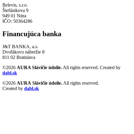
Belevis, s.r.o.
Štefánikova 9
949 01 Nitra
IČO: 50364286
Financujúca banka
J&T BANKA, a.s.
Dvořákovo nábrežie 8
811 02 Bratislava
©2026
AURA Slávičie údolie.
All rights reserved. Created by
dabl.sk
©2026
AURA
Slávičie údolie.
All rights reserved.
Created by
dabl.sk