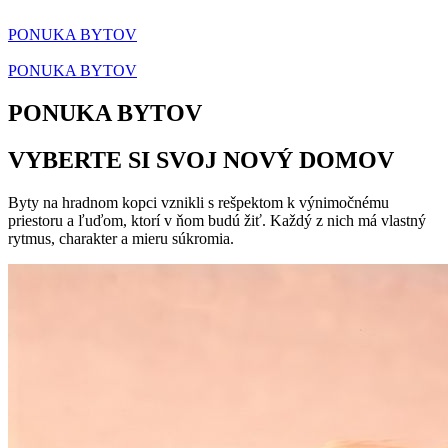
PONUKA BYTOV
PONUKA BYTOV
PONUKA BYTOV
VYBERTE SI SVOJ NOVÝ DOMOV
Byty na hradnom kopci vznikli s rešpektom k výnimočnému
priestoru a ľuďom, ktorí v ňom budú žiť. Každý z nich má vlastný
rytmus, charakter a mieru súkromia.